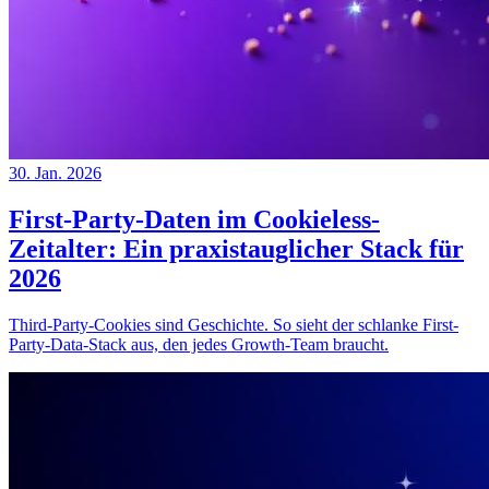
30. Jan. 2026
First-Party-Daten im Cookieless-
Zeitalter: Ein praxistauglicher Stack für
2026
Third-Party-Cookies sind Geschichte. So sieht der schlanke First-
Party-Data-Stack aus, den jedes Growth-Team braucht.