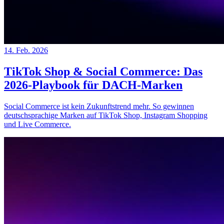
14. Feb. 2026
TikTok Shop & Social Commerce: Das
2026-Playbook für DACH-Marken
Social Commerce ist kein Zukunftstrend mehr. So gewinnen
deutschsprachige Marken auf TikTok Shop, Instagram Shopping
und Live Commerce.