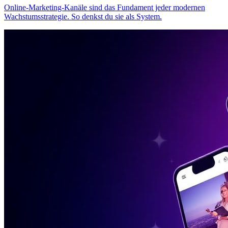
Online-Marketing-Kanäle sind das Fundament jeder modernen
Wachstumsstrategie. So denkst du sie als System.