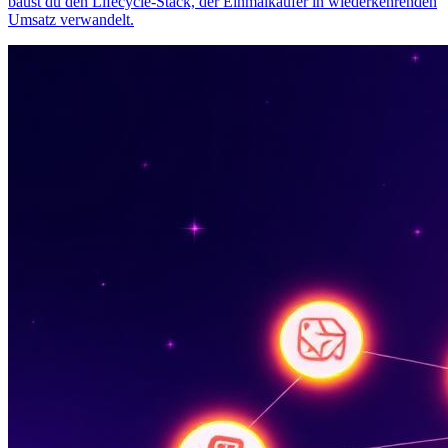
baust du den Lifecycle-Stack, der Einmalkäufer in wiederkehrenden
Umsatz verwandelt.