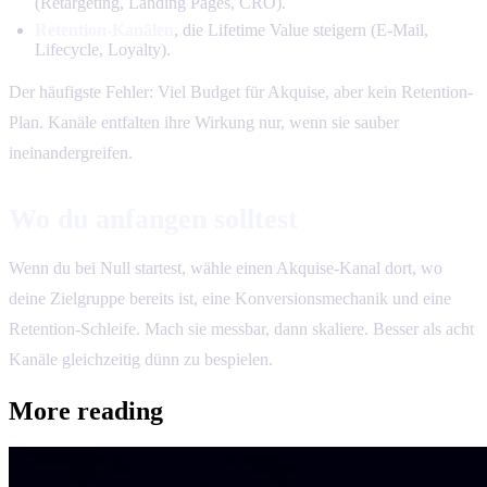
(Retargeting, Landing Pages, CRO).
Retention-Kanälen
, die Lifetime Value steigern (E-Mail,
Lifecycle, Loyalty).
Der häufigste Fehler: Viel Budget für Akquise, aber kein Retention-
Plan. Kanäle entfalten ihre Wirkung nur, wenn sie sauber
ineinandergreifen.
Wo du anfangen solltest
Wenn du bei Null startest, wähle einen Akquise-Kanal dort, wo
deine Zielgruppe bereits ist, eine Konversionsmechanik und eine
Retention-Schleife. Mach sie messbar, dann skaliere. Besser als acht
Kanäle gleichzeitig dünn zu bespielen.
More reading