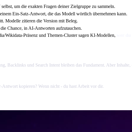
elbst, um die exakten Fragen deiner Zielgruppe zu sammeln.
t einem Ein-Satz-Antwort, die das Modell wörtlich übernehmen kann.
t. Modelle zitieren die Version mit Beleg.
ie Chance, in AI-Antworten aufzutauchen.
ia/Wikidata-Präsenz und Themen-Cluster sagen KI-Modellen,
wer du 
ung, Backlinks und Search Intent bleiben das Fundament. Aber Inhalte, 
-Antwort kopieren? Wenn nicht - du hast Arbeit vor dir.