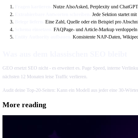
Fragen kartieren.
Nutze AlsoAsked, Perplexity und ChatGPT s
Extrahierbare Antworten schreiben.
Jede Sektion startet mi
Belege liefern.
Eine Zahl, Quelle oder ein Beispiel pro Abschnit
Schema einsetzen.
FAQPage- und Article-Markup verdoppeln d
Entity Authority aufbauen.
Konsistente NAP-Daten, Wikiped
Was aus dem klassischen SEO bleibt
GEO ersetzt SEO nicht - es erweitert es. Page Speed, interne Verlink
nächsten 12 Monaten leise Traffic verlieren.
Audit deine Top-20-Seiten: Kann ein Modell aus jeder eine 30-Wörter
More reading