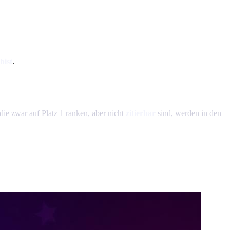
bist
.
die zwar auf Platz 1 ranken, aber nicht
zitierbar
sind, werden in den