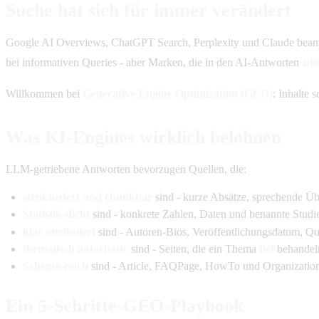
Suche hat sich für immer verändert
Google AI Overviews, ChatGPT Search, Perplexity und Claude beant
bei informativen Queries - aber Marken, die in den AI-Antworten
ziti
Willkommen bei
Generative Engine Optimization (GEO)
: Inhalte 
Was KI-Engines wirklich belohnen
LLM-getriebene Antworten bevorzugen Quellen, die:
strukturiert und chunkbar
sind - kurze Absätze, sprechende Üb
Statistik-dicht
sind - konkrete Zahlen, Daten und benannte Studie
klar attribuiert
sind - Autoren-Bios, Veröffentlichungsdatum, Qu
thematisch autoritativ
sind - Seiten, die ein Thema
tief
behandeln
Schema-reich
sind - Article, FAQPage, HowTo und Organizatio
Ein 5-Schritte-GEO-Playbook