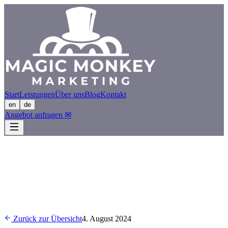
Start
Leistungen
Über uns
Blog
Kontakt
en
de
Angebot anfragen
✉
Zurück zur Übersicht
4. August 2024