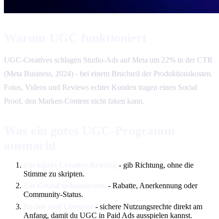
Warum UGC funktioniert
UGC-Creatives schlagen Studio-Ads auf Meta um 22% in der CTR
(Meta Business, 2024) - bei einem Bruchteil der Produktionskosten.
Fotos, Videos und Reviews echter Kunden tragen einen Social
Proof, den Marken-Content nicht faken kann.
Was ein gutes UGC-Programm
ausmacht
Ein klares Creative-Briefing
- gib Richtung, ohne die
Stimme zu skripten.
Ein Grund mitzumachen
- Rabatte, Anerkennung oder
Community-Status.
Rechte und Lizenzen
- sichere Nutzungsrechte direkt am
Anfang, damit du UGC in Paid Ads ausspielen kannst.