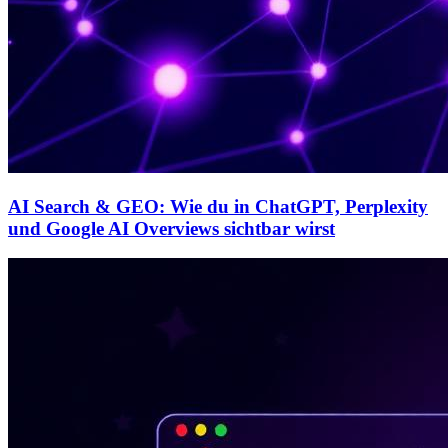
AI Search & GEO: Wie du in ChatGPT, Perplexity
und Google AI Overviews sichtbar wirst