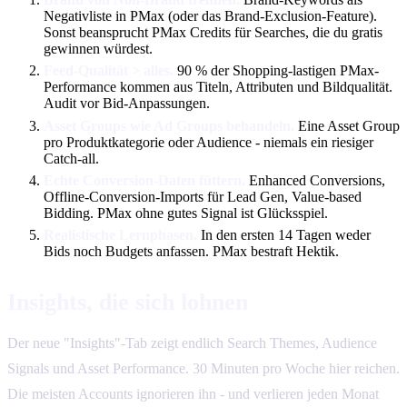
Negativliste in PMax (oder das Brand-Exclusion-Feature).
Sonst beansprucht PMax Credits für Searches, die du gratis
gewinnen würdest.
Feed-Qualität > alles.
90 % der Shopping-lastigen PMax-
Performance kommen aus Titeln, Attributen und Bildqualität.
Audit vor Bid-Anpassungen.
Asset Groups wie Ad Groups behandeln.
Eine Asset Group
pro Produktkategorie oder Audience - niemals ein riesiger
Catch-all.
Echte Conversion-Daten füttern.
Enhanced Conversions,
Offline-Conversion-Imports für Lead Gen, Value-based
Bidding. PMax ohne gutes Signal ist Glücksspiel.
Realistische Lernphasen.
In den ersten 14 Tagen weder
Bids noch Budgets anfassen. PMax bestraft Hektik.
Insights, die sich lohnen
Der neue "Insights"-Tab zeigt endlich Search Themes, Audience
Signals und Asset Performance. 30 Minuten pro Woche hier reichen.
Die meisten Accounts ignorieren ihn - und verlieren jeden Monat