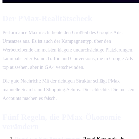
Der PMax-Realitätscheck
Performance Max macht heute den Großteil des Google-Ads-
Umsatzes aus. Es ist auch der Kampagnentyp, über den
Werbetreibende am meisten klagen: undurchsichtige Platzierungen,
kannibalisierter Brand-Traffic und Conversions, die in Google Ads
top aussehen, aber in GA4 verschwinden.
Die gute Nachricht: Mit der richtigen Struktur schlägt PMax
manuelle Search- und Shopping-Setups. Die schlechte: Die meisten
Accounts machen es falsch.
Fünf Regeln, die PMax-Ökonomie
verändern
Brand von Non-Brand trennen.
Brand-Keywords als